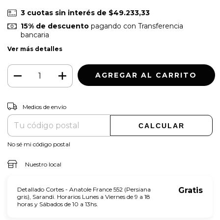
3
cuotas sin interés de
$49.233,33
15% de descuento
pagando con Transferencia
bancaria
Ver más detalles
CAMBIAR CP
Entregas para el CP:
Medios de envío
CALCULAR
No sé mi código postal
Nuestro local
Detallado Cortes - Anatole France 552 (Persiana
Gratis
gris), Sarandi. Horarios Lunes a Viernes de 9 a 18
horas y Sábados de 10 a 13hs.