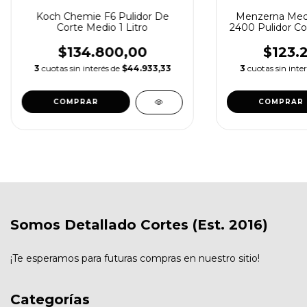
Koch Chemie F6 Pulidor De
Menzerna Medi
Corte Medio 1 Litro
2400 Pulidor Cor
$134.800,00
$123.
3
cuotas sin interés de
$44.933,33
3
cuotas sin inte
Somos Detallado Cortes (Est. 2016)
¡Te esperamos para futuras compras en nuestro sitio!
Categorías